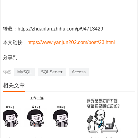
转载：https://zhuanlan.zhihu.com/p/94713429
本文链接：
https://www.yanjun202.com/post/23.html
分享到：
标签:
MySQL
SQLServer
Access
相关文章