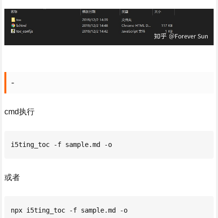
-
cmd执行
i5ting_toc -f sample.md -o
或者
npx i5ting_toc -f sample.md -o