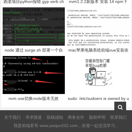
跑老项目python报错 gyp verb ch
nvm1.2.2新版本 安装 14 npm下
eck python checking for Python e
载失败 bug:error installing....The
xecutable "python2" in the PATH
system cannot find the file specifi
gyp
ed.
node 通过 surge.sh 部署一个自
mac苹果电脑系统前端vue安装依
己的个人网站/文件存储站 - 完全
赖 npm install 没有权限报错怎么
免费
解决
nvm use切换node版本无效
sudo: /etc/sudoers is owned by u
id 501, should be 报错
关于我们
寻求报道
投稿须知
商务合作
版权申明
联系我们
我是
前端君哥 www.yanjun202.com
，欢迎一起交流学习...