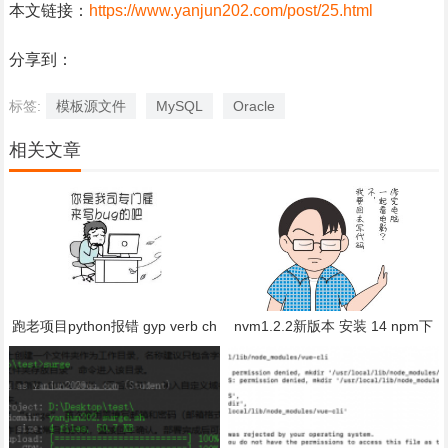
本文链接：
https://www.yanjun202.com/post/25.html
分享到：
标签:
模板源文件
MySQL
Oracle
相关文章
跑老项目python报错 gyp verb ch
nvm1.2.2新版本 安装 14 npm下
eck python checking for Python e
载失败 bug:error installing....The
xecutable "python2" in the PATH
system cannot find the file specifi
gyp
ed.