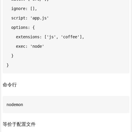
  ignore: [],

  script: 'app.js'

  options: {

    extensions: ['js', 'coffee'],

    exec: 'node'

  }

}
命令行
nodemon
等价于配置文件