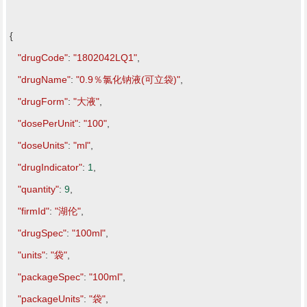
{
"drugCode"
:
"1802042LQ1"
,
"drugName"
:
"0.9％氯化钠液(可立袋)"
,
"drugForm"
:
"大液"
,
"dosePerUnit"
:
"100"
,
"doseUnits"
:
"ml"
,
"drugIndicator"
:
1
,
"quantity"
:
9
,
"firmId"
:
"湖伦"
,
"drugSpec"
:
"100ml"
,
"units"
:
"袋"
,
"packageSpec"
:
"100ml"
,
"packageUnits"
:
"袋"
,