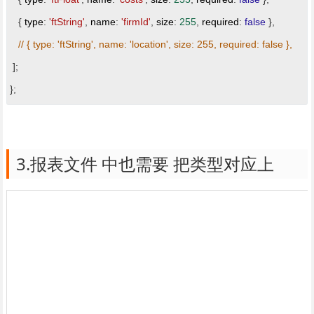
{
type
:
'ftString'
,
name
:
'firmId'
,
size
:
255
,
required
:
false
},
// { type: 'ftString', name: 'location', size: 255, required: false },
];
};
3.报表文件 中也需要 把类型对应上