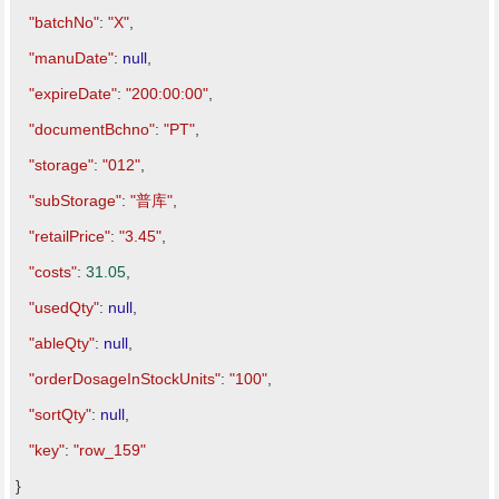
"batchNo"
:
"X"
,
"manuDate"
:
null
,
"expireDate"
:
"200:00:00"
,
"documentBchno"
:
"PT"
,
"storage"
:
"012"
,
"subStorage"
:
"普库"
,
"retailPrice"
:
"3.45"
,
"costs"
:
31.05
,
"usedQty"
:
null
,
"ableQty"
:
null
,
"orderDosageInStockUnits"
:
"100"
,
"sortQty"
:
null
,
"key"
:
"row_159"
}