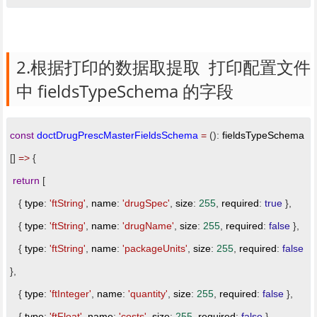
2.根据打印的数据取提取  打印配置文件
中 fieldsTypeSchema 的字段
const
doctDrugPrescMasterFieldsSchema
=
():
fieldsTypeSchema
[]
=>
{
return
[
{
type
:
'ftString'
,
name
:
'drugSpec'
,
size
:
255
,
required
:
true
},
{
type
:
'ftString'
,
name
:
'drugName'
,
size
:
255
,
required
:
false
},
{
type
:
'ftString'
,
name
:
'packageUnits'
,
size
:
255
,
required
:
false
},
{
type
:
'ftInteger'
,
name
:
'quantity'
,
size
:
255
,
required
:
false
},
{
type
:
'ftFloat'
,
name
:
'costs'
,
size
:
255
,
required
:
false
},