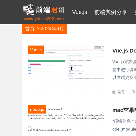
Vue.js
前端实例分享
首页
2024年4月
Vue.js
Vue.js 
Vue.js官
签中进行调试
以尝试更换旧.
君哥
nood.js
*报错信息 *： np
ode_modul