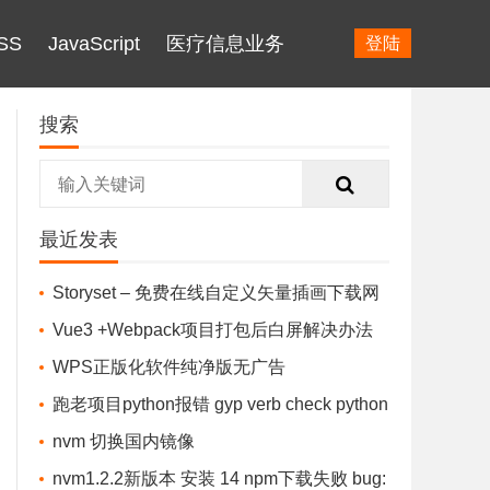
SS
JavaScript
医疗信息业务
登陆
搜索
最近发表
Storyset – 免费在线自定义矢量插画下载网
站
Vue3 +Webpack项目打包后白屏解决办法
（针对Vue3&Vue-cli 4.0及以上)
WPS正版化软件纯净版无广告
跑老项目python报错 gyp verb check python
checking for Python executable "python2" in t
nvm 切换国内镜像
he PATH gyp
nvm1.2.2新版本 安装 14 npm下载失败 bug: