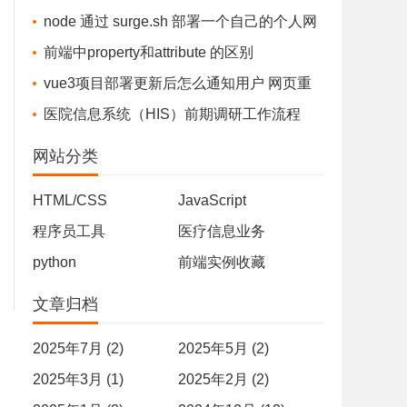
error installing....The system cannot find the fi
node 通过 surge.sh 部署一个自己的个人网
le specified.
站/文件存储站 - 完全免费
前端中property和attribute 的区别
vue3项目部署更新后怎么通知用户 网页重
新部署，通知用户-最佳实践
医院信息系统（HIS）前期调研工作流程
网站分类
HTML/CSS
JavaScript
程序员工具
医疗信息业务
python
前端实例收藏
文章归档
2025年7月 (2)
2025年5月 (2)
2025年3月 (1)
2025年2月 (2)