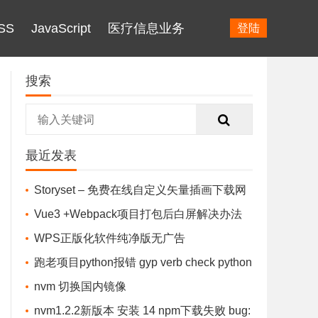
SS
JavaScript
医疗信息业务
登陆
搜索
最近发表
Storyset – 免费在线自定义矢量插画下载网
站
Vue3 +Webpack项目打包后白屏解决办法
（针对Vue3&Vue-cli 4.0及以上)
WPS正版化软件纯净版无广告
跑老项目python报错 gyp verb check python
checking for Python executable "python2" in t
nvm 切换国内镜像
he PATH gyp
nvm1.2.2新版本 安装 14 npm下载失败 bug: