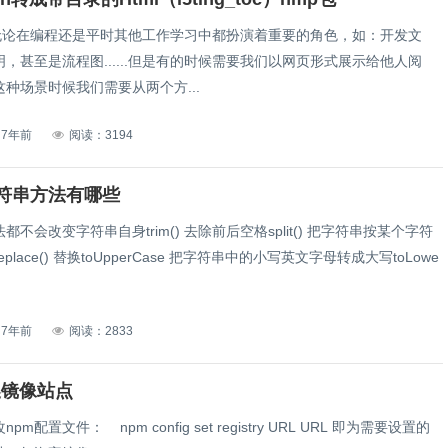
wn无论在编程还是平时其他工作学习中都扮演着重要的角色，如：开发文
，甚至是流程图......但是有的时候需要我们以网页形式展示给他人阅
种场景时候我们需要从两个方...
7年前
阅读：3194
符串方法有哪些
不会改变字符串自身trim() 去除前后空格split() 把字符串按某个字符
place() 替换toUpperCase 把字符串中的小写英文字母转成大写toLowe
7年前
阅读：2833
换镜像站点
m配置文件： npm config set registry URL URL 即为需要设置的