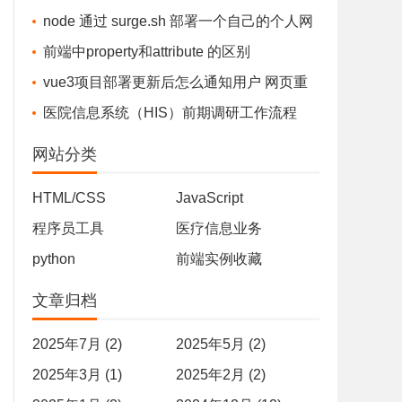
error installing....The system cannot find the fi
node 通过 surge.sh 部署一个自己的个人网
le specified.
站/文件存储站 - 完全免费
前端中property和attribute 的区别
vue3项目部署更新后怎么通知用户 网页重
新部署，通知用户-最佳实践
医院信息系统（HIS）前期调研工作流程
网站分类
HTML/CSS
JavaScript
程序员工具
医疗信息业务
python
前端实例收藏
文章归档
2025年7月 (2)
2025年5月 (2)
2025年3月 (1)
2025年2月 (2)