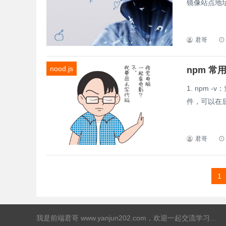
镜像站点地址，如
君哥
nood.js
npm 常
1. npm -
件，可以在后面
君哥
1
我是
前端君哥 www.yanjun202.com
，欢迎一起交流学习...