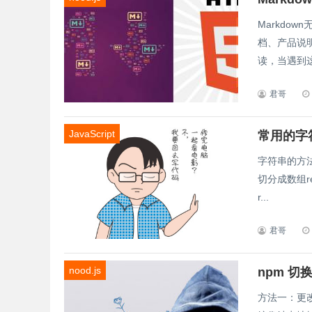
Markdo
档、产品说明
读，当遇到这
君哥
JavaScript
常用的字
字符串的方法都
切分成数组re
r...
君哥
nood.js
npm 切
方法一：更改np