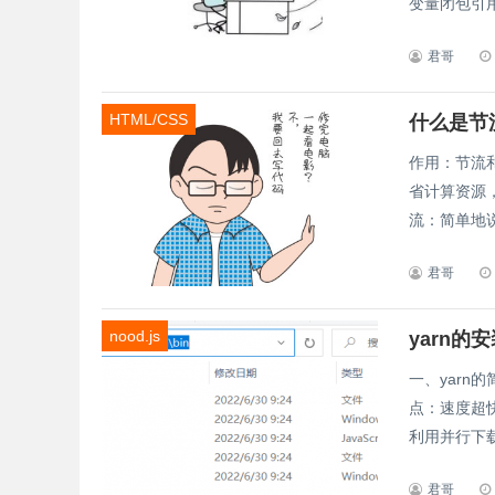
变量闭包引用
君哥
HTML/CSS
什么是节
作用：节流
省计算资源
流：简单地说
君哥
nood.js
yarn
一、yarn的
点：速度超快
利用并行下载
君哥