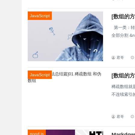
JavaScript
[数组的方
第一类：转字符串
全部分割 &n.
君哥
JavaScript
[数组的方
稀疏数组就
不连续索引的数
君哥
nood.js
Markdo