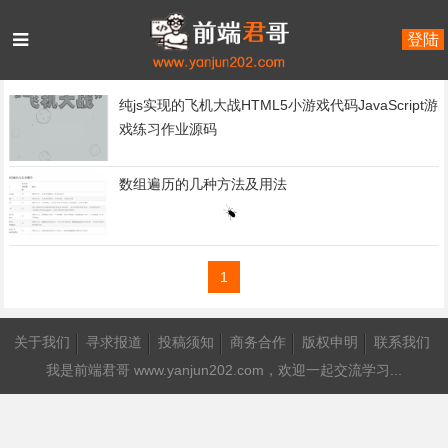
登陆
首页
JavaScript游戏
纯js实现的飞机大战HTML5小游戏代码JavaScript游
戏练习作业源码
数组遍历的几种方法及用法
1
关于我们
寻求报道
投稿须知
商务合作
版权申明
联系我们
我是
前端君哥 www.yanjun202.com
，欢迎一起交流学习...